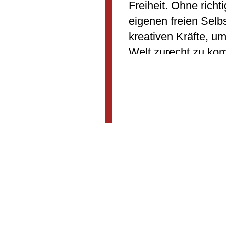
Freiheit. Ohne richt
eigenen freien Selb
kreativen Kräfte, u
Welt zurecht zu ko
und ihn aktiv zu ges
und Vertrauen im ei
verbindet Nervensy
Kreativität hilft, u
zu schaffen. Wir w
in der Mittagspause
miteinander teilen.
WANDERN UND 
RHÖN